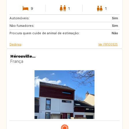
9
1
1
Automóveis:
GB
US
Sim
Não fumadores:
CA
GB
Sim
Procura quem cuide de animal de estimação:
US
Não
Destinos
Ver FR100925
Hérouville...
França