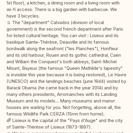
1st floor), a kitchen, a dining room and a living room with
wi-fi access. There is a big garden with barbecue. We
have 3 bicycles.
☺︎ The "department" Calvados (division of local
government) is the second french department after Paris
for listed cultural heritage. You can visit : Lisieux and its
basilique Sainte-Thérèse, Deauville and its famous
bordwalk along the seafront ("les Planches"), Honfleur
and its old harbour, Rouen and its gothic cathedral, Caen
and William the Conquest's both abbeys, Saint-Michel
Mount, Bayeux (the famous "Queen Mathilde's tapestry"
is invisible this year because it is being restored), Le Havre
(UNESCO) and the landings beaches (june 1944) visited by
Barack Obama (he came back in the year 2014) and by
many others presidents, Arromanches with its Landing
Museum and its models... Many museums and manor
houses are waiting for you. Not forgetting, above all, the
famous Wildlife Park CERZA (15mn from home).
🌈 Lisieux is the capital of the "Pays d'Auge" and the city
of Sainte-Thérèse of Lisieux (1873-1897).