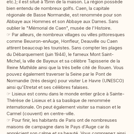
etc.); il est situé à 15mn de la maison. La région possède
bien entendu de nombreux golfs. Caen, la capitale
régionale de Basse Normandie, est renommée pour son
Abbaye aux Hommes et son Abbaye aux Dames. Sans
oublier le "Mémorial de Caen", musée de l'Histoire.
☞ Par ailleurs, de nombreux villages ou villes pittoresques
comme Beuvron-enAuge, Honfleur, Deauville ou Caen
attirent beaucoup les touristes. Sans compter les plages
du Débarquement (juin 1944), le fameux Mont Saint-
Michel, la ville de Bayeux et sa célèbre Tapisserie de la
Reine Mathilde ainsi que la très belle cité de Rouen. Vous
pouvez également traverser la Seine par le Pont de
Normandie (très design) pour visiter Le Havre (UNESCO)
ainsi qu'Etretat et ses célèbres falaises.
☞ Lisieux est connu dans le monde entier grâce à Sainte-
Thérèse de Lisieux et à sa basilique de renommée
internationale. On peut également visiter sa maison et le
Carmel (couvent) en centre-ville.
☞ Pour finir, les habitants de Paris ont de nombreuses
maisons de campagne dans le Pays d'Auge car ils
apprécient son calme et sa beauté. Vous comprenez ainsi