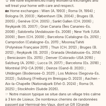
☺︎ We have experienced many wonderful exchanges and
will treat your home with care and respect.
🏡 Home exchanges : Wien (A. 1993) ; Roma (It. 1994) ;
Bologna (It. 2003) ; København (Dk. 2004) ; Bruges (B.
2005) ; Genève (CH. 2005) ; Sankt Gallen (CH. 2006) ;
Reykjavik (IS. 2007) ; Gran Canaria (Îles Canaries-Es.
2008) ; Salobreña (Andalousie-Es. 2008) ; New York (USA
2009) ; Bern (CH. 2009) ; Barcelona (Catalogne-Es. 2010) ;
Camprodon (Catalogne-Es. 2011) ; Moorea/Tahiti
(Polynésie Française 2011) ; Thun (CH. 2012) ; Bruges (B.
2012) ; Reykjavik (IS. 2013) ; Granada (Andalousie-Es. 2014)
; Benicàssim (Es. 2015) ; Denver (Colorado-USA 2016) ;
Salzburg (A. 2016) ; Lucca (It. 2017) ; Barcelona (Es. 2018) ;
Montréal (PQ-CA 2019) ; Deinze (Gand-B. 2020) ;
Uhldingen (Bodensee-D. 2021) ; Los Molinos (Segovia-Es.
2022) ; Sulzburg (Freiburg im Breisgau-D. 2023) ; Aachen -
Aix-la-Chapelle (Nationalpark Eifel-D. 2024) ; Roma (It.
2025) ; Stockholm (Suède 2026).
☞ Notre maison typique se situe dans un village très calme
à 3 km de Lisieux. De nombreux chemins de randonnées
passent par Hermival-les-Vaux, dont un GR (Grande