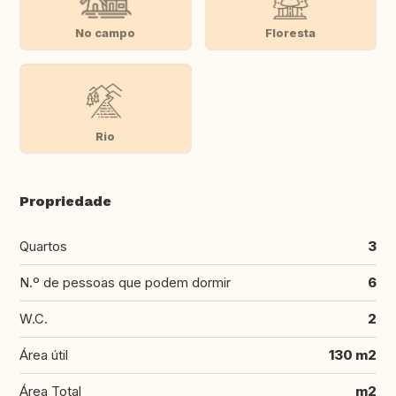
No campo
Floresta
Rio
Propriedade
Quartos
3
N.º de pessoas que podem dormir
6
W.C.
2
Área útil
130 m2
Área Total
m2