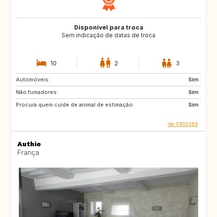
Disponível para troca
Sem indicação de datas de troca
10
2
3
Automóveis:
Sim
Não fumadores:
Sim
Procura quem cuide de animal de estimação:
Sim
Ver FR55389
Authie
França