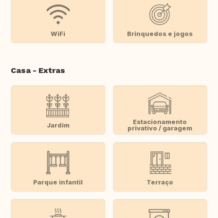
WiFi
Brinquedos e jogos
Casa - Extras
Estacionamento
Jardim
privativo / garagem
Parque infantil
Terraço