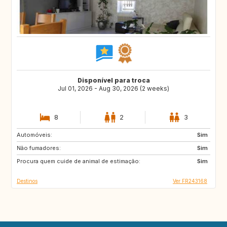
Disponível para troca
Jul 01, 2026 - Aug 30, 2026 (2 weeks)
8
2
3
Automóveis:
HU
CZ
Sim
Não fumadores:
AT
CH
Sim
Procura quem cuide de animal de estimação:
Sim
Destinos
Ver FR243168