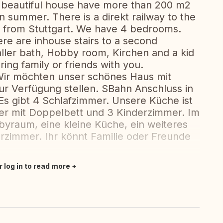
 a beautiful house have more than 200 m2
n summer. There is a direkt railway to the
y from Stuttgart. We have 4 bedrooms.
ere are inhouse stairs to a second
ller bath, Hobby room, Kirchen and a kid
ng family or friends with you.
. Wir möchten unser schönes Haus mit
ur Verfügung stellen. SBahn Anschluss in
Es gibt 4 Schlafzimmer. Unsere Küche ist
mer mit Doppelbett und 3 Kinderzimmer. Im
yraum, eine kleine Küche, ein weiteres
zimmer. Ihr könnt Familie oder Freunde
r log in to read more