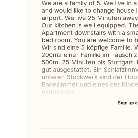
We are a family of 5. We live in
and would like to change house i
airport. We live 25 Minuten awa
Our kitchen is well equipped. Th
Apartment downstairs with a sma
bed room. You are welcome to bri
Wir sind eine 5 köpfige Familie
200m2 einer Familie im Tausch z
500m. 25 Minuten bis Stuttgart. 
gut ausgestattet. Ein Schlafzim
unteren Stockwerk sind der Hobb
Badezimmer und eines der Kinder
mitbringen.
Sign up o
Fazer tradução