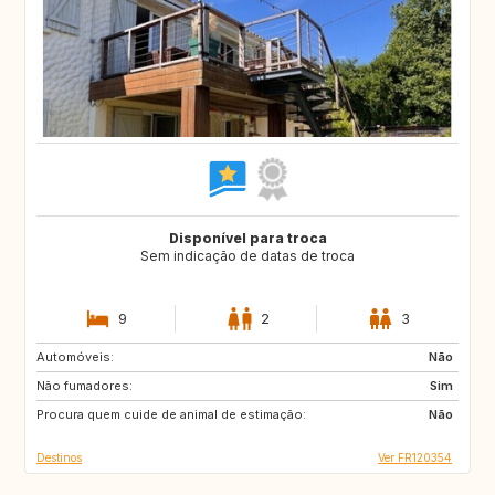
Disponível para troca
Sem indicação de datas de troca
9
2
3
Automóveis:
ES
GR
Não
Não fumadores:
IT
HR
Sim
Procura quem cuide de animal de estimação:
SI
Não
Destinos
Ver FR120354