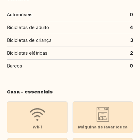
Automóveis
0
Bicicletas de adulto
4
Bicicletas de criança
3
Bicicletas elétricas
2
Barcos
0
Casa - essenciais
WiFi
Máquina de lavar louça