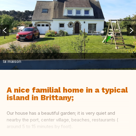
la maison
A nice familial home in a typical
island in Brittany;
Our house has a beautiful garden; it is very quiet and
nearby the port, center village, beaches, restaurants (
around 5 to 15 minutes by foot).