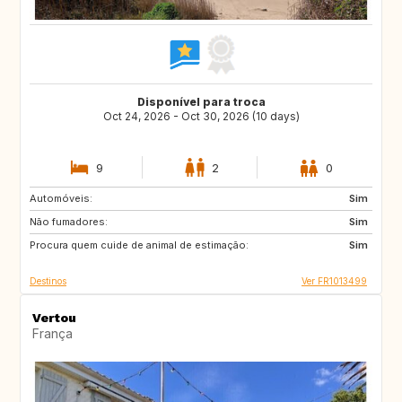
Disponível para troca
Oct 24, 2026 - Oct 30, 2026 (10 days)
9
2
0
Automóveis:
PL
AT
Sim
Não fumadores:
CH
PT
Sim
Procura quem cuide de animal de estimação:
ES
IT
Sim
Destinos
Ver FR1013499
Vertou
França