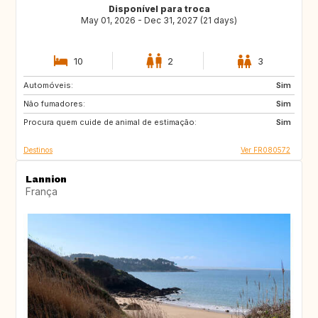
Disponível para troca
May 01, 2026 - Dec 31, 2027 (21 days)
10
2
3
Automóveis:
ES
SE
Sim
Não fumadores:
DK
SI
Sim
Procura quem cuide de animal de estimação:
SK
GB
Sim
Destinos
Ver FR080572
Lannion
França