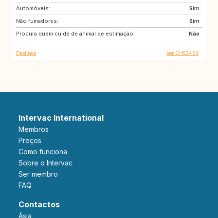
Automóveis:
SE
FI
Sim
Não fumadores:
NO
NL
Sim
Procura quem cuide de animal de estimação:
BE
DK
Não
Destinos
Ver CH53404
Intervac International
Membros
Preços
Como funciona
Sobre o Intervac
Ser membro
FAQ
Contactos
Ásia