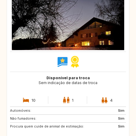
Disponível para troca
Sem indicação de datas de troca
10
1
4
Automóveis:
IS
NO
Sim
Não fumadores:
FI
NL
Sim
Procura quem cuide de animal de estimação:
IE
GB
Sim