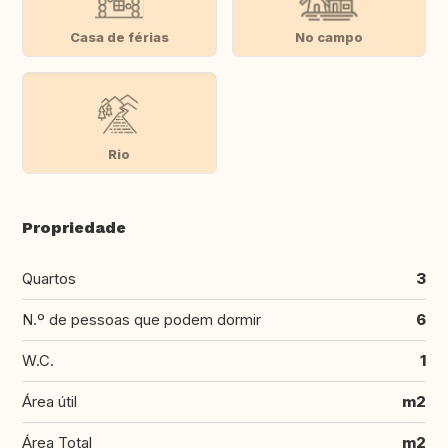
Casa de férias
No campo
Rio
Propriedade
Quartos
3
N.º de pessoas que podem dormir
6
W.C.
1
Área útil
m2
Área Total
m2