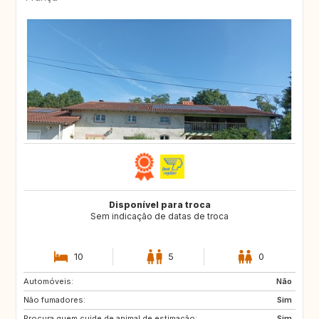
Disponível para troca
Sem indicação de datas de troca
10
5
0
Automóveis:
CA
Não
Não fumadores:
Sim
Procura quem cuide de animal de estimação:
Sim