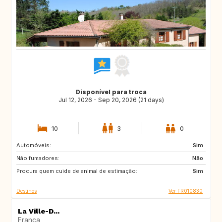
Disponível para troca
Jul 12, 2026 - Sep 20, 2026 (21 days)
10
3
0
Automóveis:
AT
IT
Sim
Não fumadores:
ES
DE
Não
Procura quem cuide de animal de estimação:
SE
DK
Sim
Destinos
Ver FR010830
La Ville-D...
França