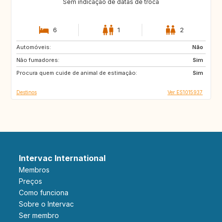
Sem indicação de datas de troca
6
1
2
Automóveis:
US
ES
Não
Não fumadores:
ES
IT
Sim
Procura quem cuide de animal de estimação:
ES
ES
Sim
Destinos
Ver ES1015937
Intervac International
Membros
Preços
Como funciona
Sobre o Intervac
Ser membro