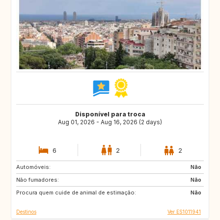
Disponível para troca
Aug 01, 2026 - Aug 16, 2026 (2 days)
6
2
2
Automóveis:
ES
FR
Não
Não fumadores:
BE
CH
Não
Procura quem cuide de animal de estimação:
DE
PT
Não
Destinos
Ver ES1011941