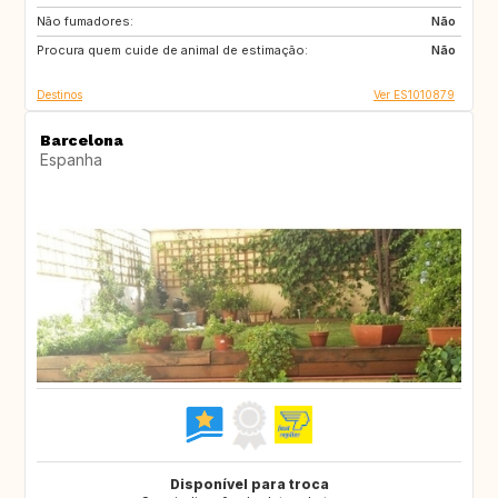
Não fumadores:
IT
IE
Não
Procura quem cuide de animal de estimação:
DE
Não
Destinos
Ver ES1010879
Barcelona
Espanha
Disponível para troca