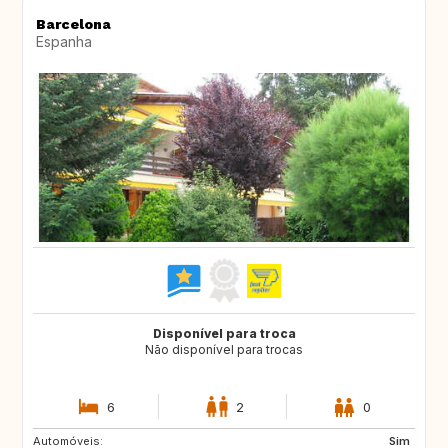
Barcelona
Espanha
Disponível para troca
Não disponível para trocas
6
2
0
Automóveis:
FR
FR
Sim