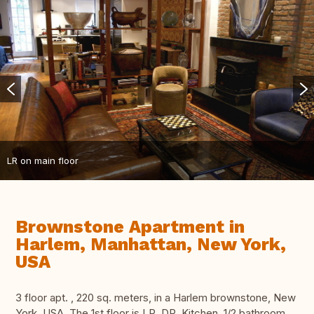
LR on main floor
Brownstone Apartment in
Harlem, Manhattan, New York,
USA
3 floor apt. , 220 sq. meters, in a Harlem brownstone, New
York, USA. The 1st floor is LR, DR, Kitchen, 1/2 bathroom