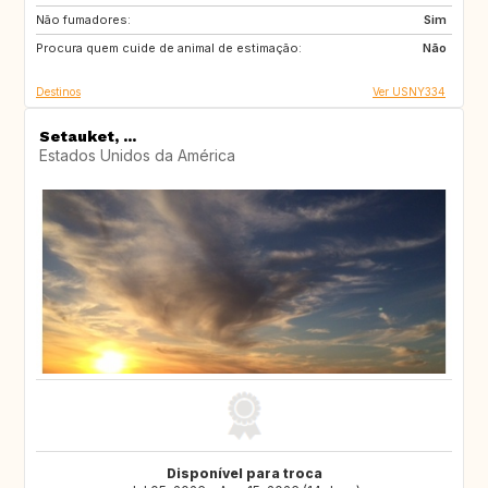
Não fumadores:
US
Sim
Procura quem cuide de animal de estimação:
Não
Destinos
Ver USNY334
Setauket, ...
Estados Unidos da América
Disponível para troca