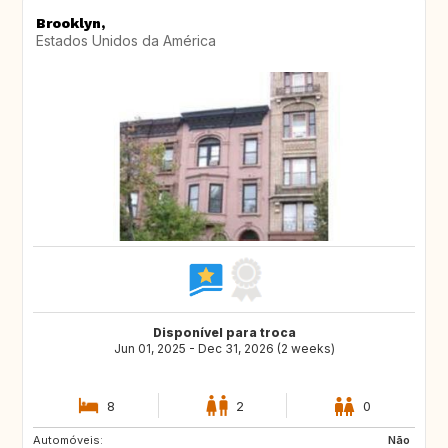
Brooklyn,
Estados Unidos da América
Disponível para troca
Jun 01, 2025 - Dec 31, 2026 (2 weeks)
8
2
0
Automóveis:
GB
IT
Não