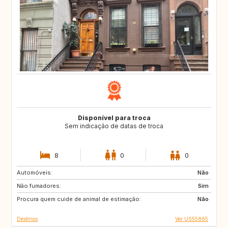
Disponível para troca
Sem indicação de datas de troca
8
0
0
Automóveis:
IT
Não
Não fumadores:
Sim
Procura quem cuide de animal de estimação:
Não
Destinos
Ver US55865