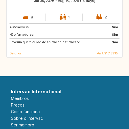
Jul 05, 2026 - Aug 15, 2026 (14 days)
8
1
2
Automóveis:
PT
IT
Sim
Não fumadores:
IE
GB
Sim
Procura quem cuide de animal de estimação:
GB
DK
Não
Destinos
Ver US1013935
Intervac International
Membros
Preços
Como funciona
Sobre o Intervac
Ser membro