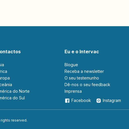
ontactos
Eu e o Intervac
sia
Blogue
África
Receba a newsletter
Europa
O seu testemunho
Oceânia
Dê-nos o seu feedback
América do Norte
Imprensa
América do Sul
Facebook
Instagram
 rights reserved.