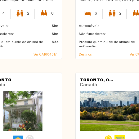
4
2
0
6
2
veis:
IT
Sim
Automóveis:
NO
SE
madores:
Sim
Não fumadores:
DK
NO
 quem cuide de animal de
Não
Procura quem cuide de animal de
GR
IS
ão:
estimação:
Ver CA1004017
Destinos
Ver C
ONTO
TORONTO, O...
dá
Canadá