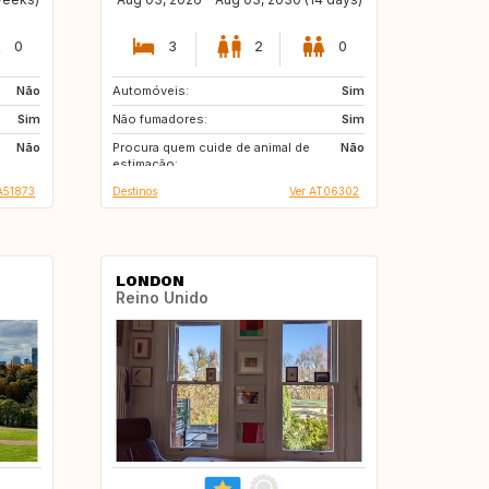
0
3
2
0
Não
Automóveis:
GB
IE
Sim
Sim
Não fumadores:
FR
IT
Sim
Não
Procura quem cuide de animal de
US
AU
Não
estimação:
A51873
Destinos
Ver AT06302
LONDON
Reino Unido