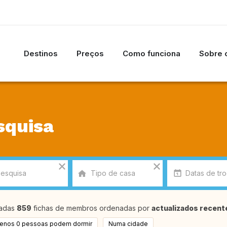
Destinos
Preços
Como funciona
Sobre o
squisa
radas
859
fichas de membros ordenadas por
actualizados recent
enos 0 pessoas podem dormir
Numa cidade