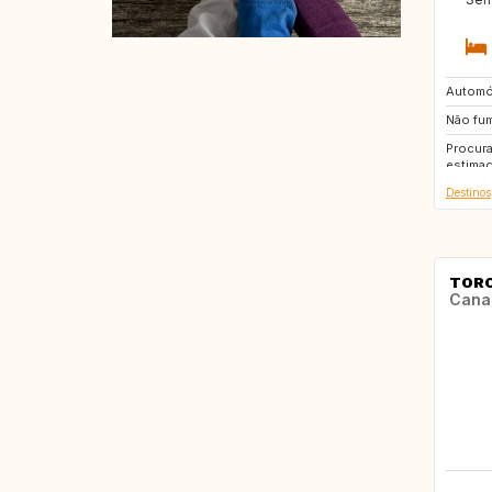
Automó
FR
Não fu
HR
Procura
estimaç
Destinos
TOR
Cana