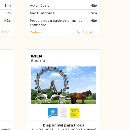
Sim
Automóveis:
GB
Não
Sim
Não fumadores:
Sim
Não
Procura quem cuide de animal de
Não
estimação:
 CA790
Destinos
Ver AU57455
WIEN
Áustria
Disponível para troca
weeks)
Aug 03, 2026 - Aug 03, 2030 (14 days)