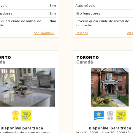
veis:
IT
Sim
Automóveis:
FR
IT
madores:
AT
Sim
Não fumadores:
CA
ES
 quem cuide de animal de
MX
Não
Procura quem cuide de animal de
FR
IT
ão:
estimação:
Ver CA48866
Destinos
Ver
ONTO
TORONTO
dá
Canadá
Disponível para troca
Disponível para troca
 indicação de datas de troca
Mar 01, 2026 - Nov 30, 2026 (3 