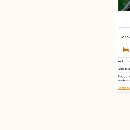
Mar 2
Automó
60
Não fu
NO
Procura
GB
estimaç
Destinos