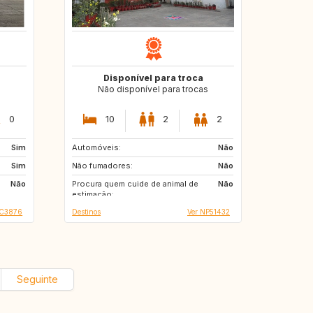
Disponível para troca
s
Não disponível para trocas
0
10
2
2
Sim
Automóveis:
FR
ES
Não
Sim
Não fumadores:
GR
IT
Não
Não
Procura quem cuide de animal de
Não
estimação:
SC3876
Destinos
Ver NP51432
Seguinte