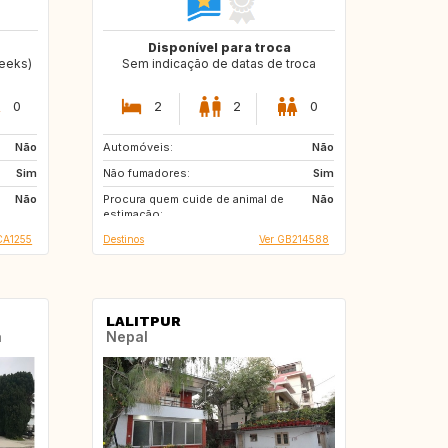
Disponível para troca
weeks)
Sem indicação de datas de troca
0
2
2
0
Não
Automóveis:
IT
IT
Não
Sim
Não fumadores:
ES
ES
Sim
Não
Procura quem cuide de animal de
GB
IT
Não
estimação:
CA1255
Destinos
Ver GB214588
LALITPUR
a
Nepal