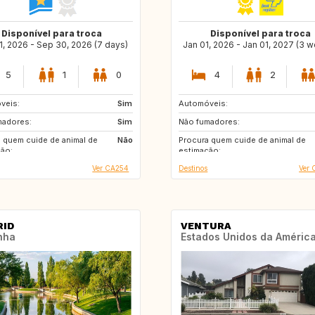
Disponível para troca
Disponível para troca
1, 2026 - Sep 30, 2026 (7 days)
Jan 01, 2026 - Jan 01, 2027 (3 
5
1
0
4
2
veis:
FR
Sim
Automóveis:
GB
PT
madores:
CA
Sim
Não fumadores:
FR
FI
 quem cuide de animal de
Não
Procura quem cuide de animal de
HR
ão:
estimação:
Ver CA254
Destinos
Ver 
ID
VENTURA
nha
Estados Unidos da Améric