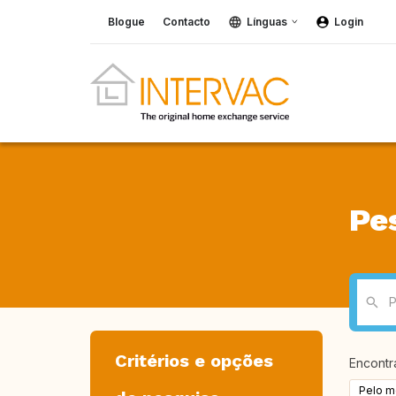
Blogue
Contacto
Línguas
Login
Pe
Critérios e opções
Encont
Pelo m