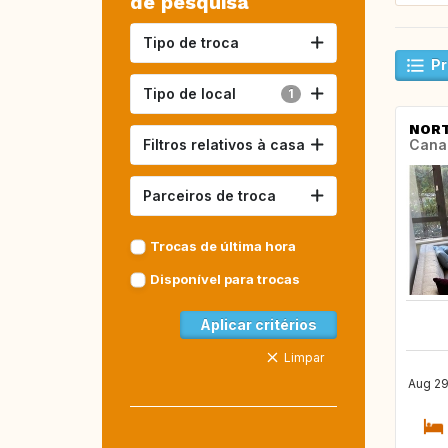
de pesquisa
Tipo de troca
Pr
Tipo de local
1
NORT
Filtros relativos à casa
Cana
Parceiros de troca
Trocas de última hora
Disponível para trocas
Aplicar critérios
Limpar
Aug 29