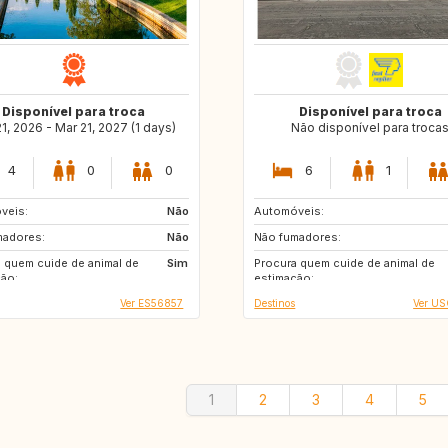
Disponível para troca
Disponível para troca
1, 2026 - Mar 21, 2027 (1 days)
Não disponível para troca
4
0
0
6
1
veis:
NZ
Não
Automóveis:
AT
DK
madores:
EE
Não
Não fumadores:
DK
SE
 quem cuide de animal de
AT
Sim
Procura quem cuide de animal de
AT
ão:
estimação:
Ver ES56857
Destinos
Ver U
1
2
3
4
5