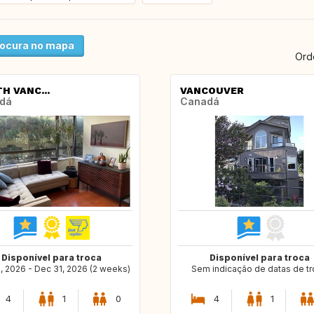
ocura no mapa
Ord
H VANC...
VANCOUVER
dá
Canadá
Disponível para troca
Disponível para troca
, 2026 - Dec 31, 2026 (2 weeks)
Sem indicação de datas de t
4
1
0
4
1