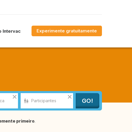
Experimente gratuitamente
 Intervac
emente primeiro
.