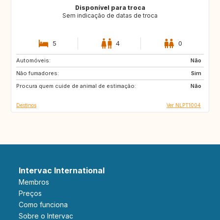
Disponível para troca
Sem indicação de datas de troca
5
4
0
Automóveis:
CY
MT
Não
Não fumadores:
PT
HR
Sim
Procura quem cuide de animal de estimação:
8900
IT
Não
Destinos
Ver NLPT1004
Intervac International
Membros
Preços
Como funciona
Sobre o Intervac