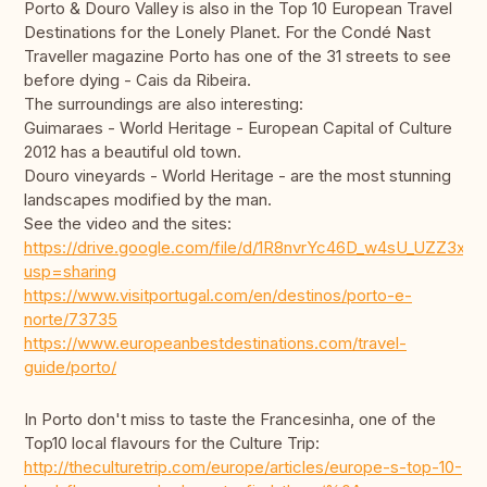
Porto & Douro Valley is also in the Top 10 European Travel
Destinations for the Lonely Planet. For the Condé Nast
Traveller magazine Porto has one of the 31 streets to see
before dying - Cais da Ribeira.
The surroundings are also interesting:
Guimaraes - World Heritage - European Capital of Culture
2012 has a beautiful old town.
Douro vineyards - World Heritage - are the most stunning
landscapes modified by the man.
See the video and the sites:
https://drive.google.com/file/d/1R8nvrYc46D_w4sU_UZZ3xa
usp=sharing
https://www.visitportugal.com/en/destinos/porto-e-
norte/73735
https://www.europeanbestdestinations.com/travel-
guide/porto/
In Porto don't miss to taste the Francesinha, one of the
Top10 local flavours for the Culture Trip:
http://theculturetrip.com/europe/articles/europe-s-top-10-