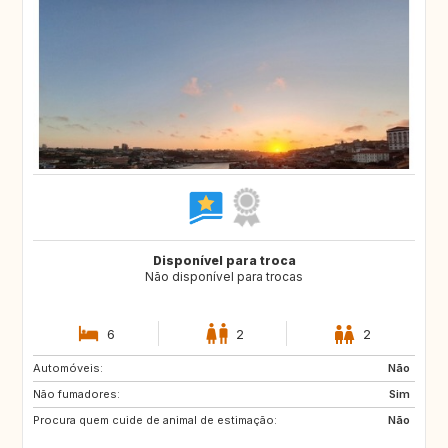
Disponível para troca
Não disponível para trocas
6
2
2
Automóveis:
PT
NL
Não
Não fumadores:
GB
DE
Sim
Procura quem cuide de animal de estimação:
ES
IT
Não