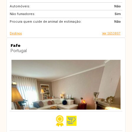
Automóveis:
CZ
GB
Não
Não fumadores:
GB
IE
Sim
Procura quem cuide de animal de estimação:
Não
Destinos
Ver SE53897
Fafe
Portugal