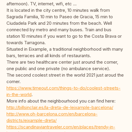
afternoon). TV, internet, wifi, etc ...
It is located in the city centre, 10 minutes walk from
Sagrada Familia, 10 min to Paseo de Gracia, 15 min to
Ciudadela Park and 20 minutes from the beach. Well
connected by metro and many buses. Train and bus
station 10 minutes if you want to go to the Costa Brava or
towards Tarragona.
Situated in Eixample, a traditional neighborhood with many
bars, terraces and all kinds of restaurants.
There are two healthcare center just around the corner,
one public and one private (no ambulance service).
The second coolest street in the world 2021 just aroud the
corner.
https://www.timeout.com/things-to-do/coolest-streets-
in-the-world
.
More info about the neighbourhood you can find here:
http://billsinclair.es/la-dreta-de-leixample-barcelona/
http://www.oh-barcelona.com/en/barcelona-
districts/eixample-dreta/
https://scandinaviantraveler.com/en/places/trendy-in-