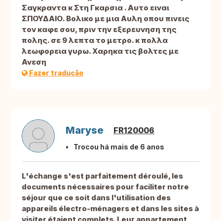
Σαγκραντα κ Στη Γκαρσια . Αυτο ειναι
ΣΠΟΥΔΑΙΟ. Βολικο με μια Αυλη οπου πινεις
τον καφε σου, πριν την εξερευνηση της
πολης. σε 9 λεπτα το μετρο. κ πολλα
λεωφορεια γυρω. Χαρηκα τις βολτες με
Ανεση
Fazer tradução
Maryse
FR120006
Trocou há mais de 6 anos
L'échange s'est parfaitement déroulé, les
documents nécessaires pour faciliter notre
séjour que ce soit dans l'utilisation des
appareils électro-ménagers et dans les sites à
visiter étaient complets. Leur appartement