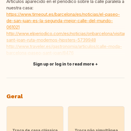
Artículos aparecido en el periódico sobre la calle paralela a
nuestra casa:
https://www.timeout.es/barcelona/es/noticias/el-paseo-
de-san-juan-es-la-segunda-mejor-calle-del-mundo-
061021
http://www.elperiodico.com/es/noticias/onbarcelona/visitar/p
sant-joan-ruta-modernos-hipsters-5739948
http://www.traveler.es/gastronomia/articulos/calle-moda-
barcelona-paseo-sant-joan/8476
Sign up or log in to read more
Fazer tradução
Geral
Troca de casa clássica
Troca não simultânea