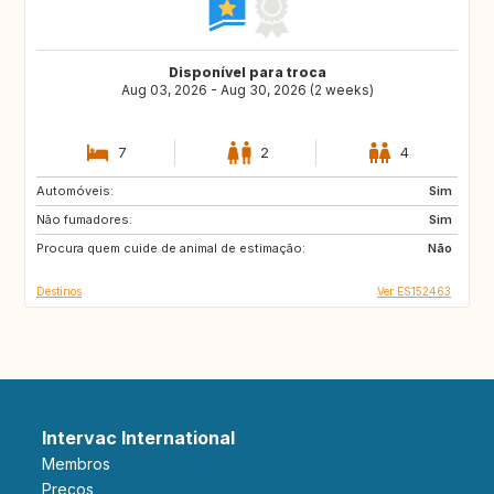
Disponível para troca
Aug 03, 2026 - Aug 30, 2026 (2 weeks)
7
2
4
Automóveis:
FR
NL
Sim
Não fumadores:
DK
GR
Sim
Procura quem cuide de animal de estimação:
ES
DE
Não
Destinos
Ver ES152463
Intervac International
Membros
Preços