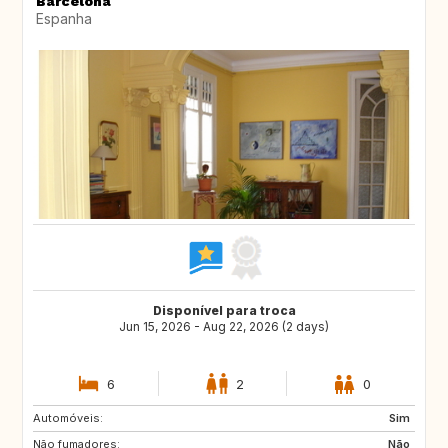
Barcelona
Espanha
Disponível para troca
Jun 15, 2026 - Aug 22, 2026 (2 days)
6
2
0
Automóveis:
CH
GB
Sim
Não fumadores:
DE
Não