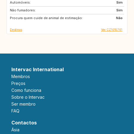
Automóveis:
EE
LV
Sim
Não fumadores:
FI
SE
Sim
Procura quem cuide de animal de estimação:
IS
CH
Não
Destinos
Ver CZ1015761
Intervac International
Membros
Preços
Como funciona
Sobre o Intervac
Ser membro
FAQ
Contactos
Ásia