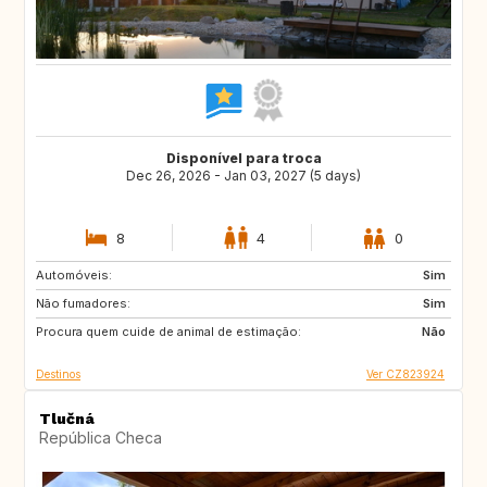
Disponível para troca
Dec 26, 2026 - Jan 03, 2027 (5 days)
8
4
0
Automóveis:
GB
NO
Sim
Não fumadores:
FI
IS
Sim
Procura quem cuide de animal de estimação:
Não
Destinos
Ver CZ823924
Tlučná
República Checa