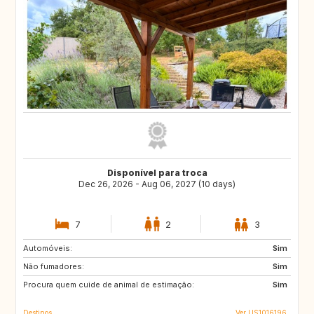
Disponível para troca
Dec 26, 2026 - Aug 06, 2027 (10 days)
7
2
3
Automóveis:
GR
DE
Sim
Não fumadores:
FR
PL
Sim
Procura quem cuide de animal de estimação:
IT
Sim
Destinos
Ver US1016196