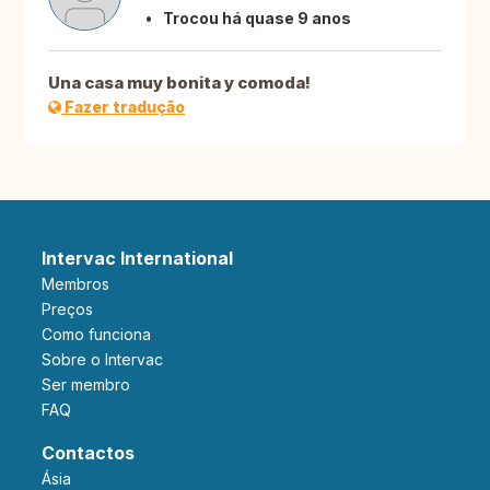
Trocou há quase 9 anos
Una casa muy bonita y comoda!
Fazer tradução
Intervac International
Membros
Preços
Como funciona
Sobre o Intervac
Ser membro
FAQ
Contactos
Ásia