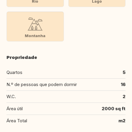
Rio
Lago
Montanha
Propriedade
Quartos
5
N.º de pessoas que podem dormir
16
W.C.
2
Área útil
2000 sq ft
Área Total
m2