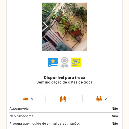
Disponível para troca
Sem indicação de datas de troca
5
1
2
Automóveis:
GE
DK
Não
Não fumadores:
GG
JE
Sim
Procura quem cuide de animal de estimação:
PT
ES
Não