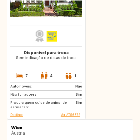
Disponível para troca
Sem indicação de datas de troca
7
4
1
Automóveis:
PL
GB
Não
Não fumadores:
IS
CR
Sim
Procura quem cuide de animal de
PT
ES
Sim
estimação:
Destinos
Ver AT56672
Wien
Áustria