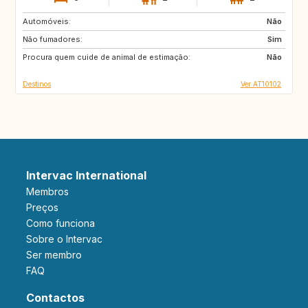
Automóveis:
IE
IT
Não
Não fumadores:
SE
Sim
Procura quem cuide de animal de estimação:
Não
Destinos
Ver AT10102
Intervac International
Membros
Preços
Como funciona
Sobre o Intervac
Ser membro
FAQ
Contactos