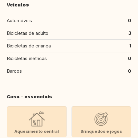
Veículos
Automóveis
0
Bicicletas de adulto
3
Bicicletas de criança
1
Bicicletas elétricas
0
Barcos
0
Casa - essenciais
Aquecimento central
Brinquedos e jogos