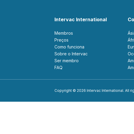
Intervac International
Co
Membros
Ás
Preços
Áf
Como funciona
Eu
Sobre o Intervac
O
Ser membro
A
FAQ
A
Copyright © 2026 Intervac International. All r