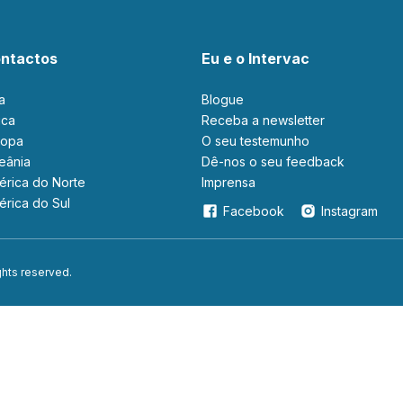
ntactos
Eu e o Intervac
ia
Blogue
rica
Receba a newsletter
ropa
O seu testemunho
ceânia
Dê-nos o seu feedback
mérica do Norte
Imprensa
mérica do Sul
Facebook
Instagram
ights reserved.