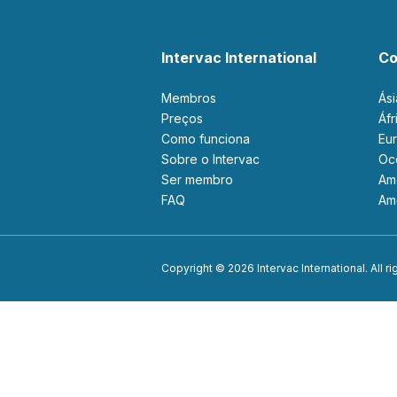
Intervac International
Co
Membros
Ás
Preços
Áf
Como funciona
Eu
Sobre o Intervac
O
Ser membro
A
FAQ
A
Copyright © 2026 Intervac International. All r