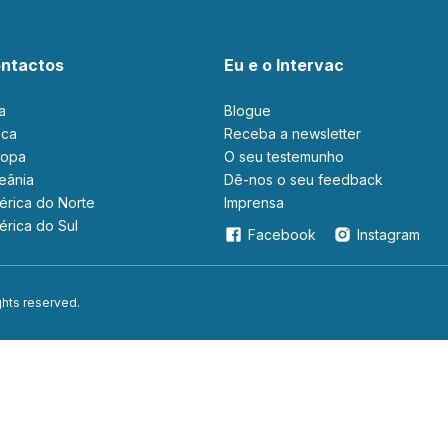
ntactos
Eu e o Intervac
ia
Blogue
rica
Receba a newsletter
ropa
O seu testemunho
ceânia
Dê-nos o seu feedback
mérica do Norte
Imprensa
mérica do Sul
Facebook
Instagram
ights reserved.