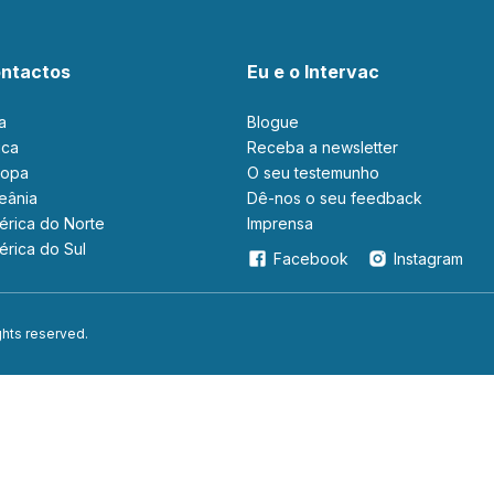
ntactos
Eu e o Intervac
ia
Blogue
rica
Receba a newsletter
ropa
O seu testemunho
ceânia
Dê-nos o seu feedback
mérica do Norte
Imprensa
mérica do Sul
Facebook
Instagram
ights reserved.