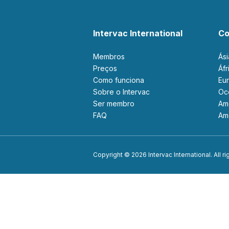
Intervac International
Co
Membros
Ás
Preços
Áf
Como funciona
Eu
Sobre o Intervac
O
Ser membro
A
FAQ
A
Copyright © 2026 Intervac International. All r